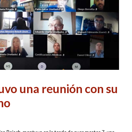
vo una reunión con su
no