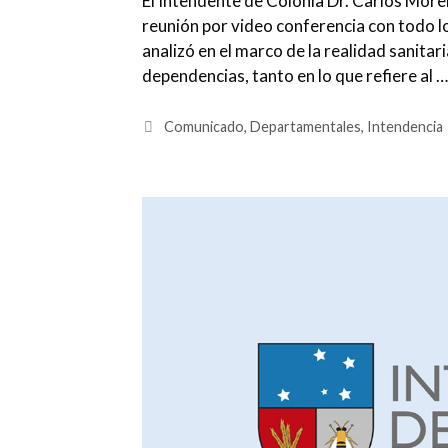
El Intendente de Colonia Dr. Carlos More
reunión por video conferencia con todo 
analizó en el marco de la realidad sanitar
dependencias, tanto en lo que refiere al 
Categorías
Comunicado
,
Departamentales
,
Intendencia