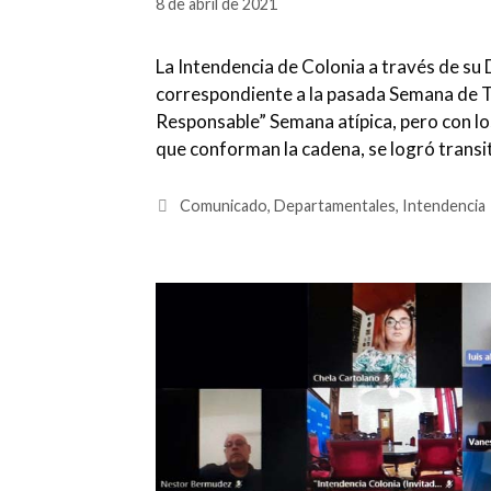
8 de abril de 2021
La Intendencia de Colonia a través de su
correspondiente a la pasada Semana de T
Responsable” Semana atípica, pero con lo
que conforman la cadena, se logró transi
Categorías
Comunicado
,
Departamentales
,
Intendencia