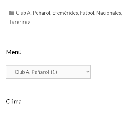
Categorías
Club A. Peñarol
,
Efemérides
,
Fútbol
,
Nacionales
,
Tarariras
Menú
Menú
Clima