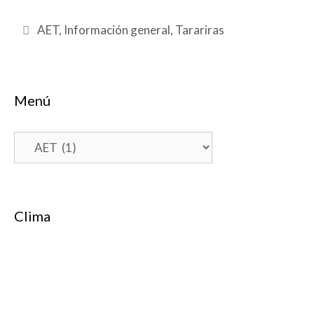
Categorías
AET
,
Información general
,
Tarariras
Menú
Menú
Clima