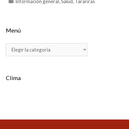
Categorías
Información general
,
Salud
,
Tarariras
Menú
Menú
Clima