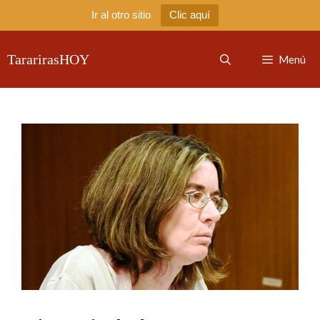
Ir al otro sitio
Clic aquí
Saltar
al
TararirasHOY
Menú
contenido